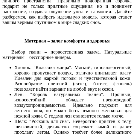
личного пространства. Правильно подобранная сорочка
подарит не только приятные ощущения, но и поднимет
настроение, создавая ощущение уюта и гармонии. Давайте
разберемся, как выбрать идеальную модель, которая станет
вашим верным спутником в мире сладких снов.
Материал – залог комфорта и здоровья
Выбор ткани – первостепенная задача. Натуральные
материалы – бесспорные лидеры.
Хлопок: "Классика жанра". Мягкий, гипоаллергенный,
хорошо пропускает воздух, отлично впитывает влагу.
Идеален для жаркой погоды и чувствительной кожи.
Разнообразие плетений (ситец, батист, фланель)
позволяет найти вариант на любой вкус и сезон.
Лен: "Король натуральных тканей". Прочный,
износостойкий, обладает превосходной
воздухопроницаемостью. Идеально подходит для
летнего зноя, но может быть немного жестковат для
нежной кожи. С годами лен становится только мягче.
Шелк: "Роскошь для сна". Невероятно приятен к телу,
шелковистый, деликатно согревает зимой и дарит
прохладу летом. Однако требует более деликатного