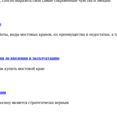
, способ выразить свои самые сокровенные чувства и эмоции
е
оты, виды мостовых кранов, их преимущества и недостатки, а 
ия до введения в эксплуатацию
как купить мостовой кран
ции
косину является стратегически верным