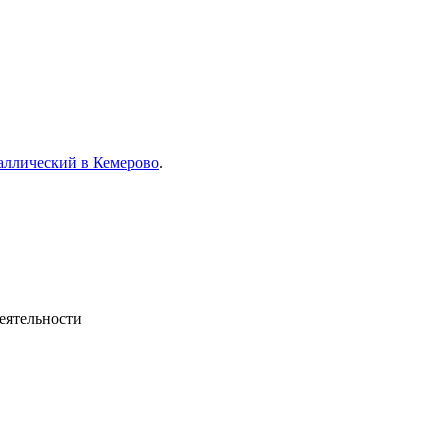
аллический в Кемерово
.
еятельности