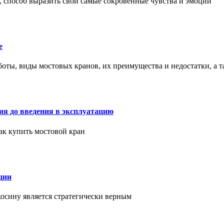
, способ выразить свои самые сокровенные чувства и эмоции
е
оты, виды мостовых кранов, их преимущества и недостатки, а 
ия до введения в эксплуатацию
как купить мостовой кран
ции
косину является стратегически верным